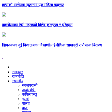
हत्याको आरोपमा प्यूठानमा एक महिला पक्राउ
दहखोलाका गिरी महन्तको विशेष कुलपुजा र इतिहास
झिमरुकका दुई विद्यालयका विद्यार्थीलाई शैक्षिक सामाग्री र पोसाक बितरण
समाचार
राजनीति
स्थानीय
नवलपरासी
अर्घाखाँची
कपिलवस्तु
गुल्मी
पाल्पा
दाङ