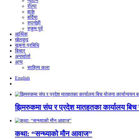
प्युठान
रोल्पा
बाके
बर्दिया
रुपन्देही
रुकुम पुर्व
आर्थिक
खेलकुद
सूचना प्रबिधि
बिचार
अन्तर्वार्ता
अन्य
साहित्य कला
English
झिमरुकमा संघ र प्रदेश मातहतका कार्यालय बिच य
कथा: “सन्ध्याको मौन आवाज”