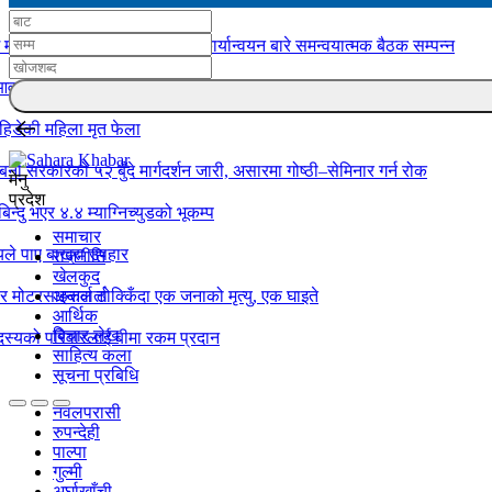
 मातहतका कार्यालय बिच योजना कार्यान्वयन बारे समन्वयात्मक बैठक सम्पन्न
 आवाज”
िडेकी महिला मृत फेला
्बिनी सरकारको ५२ बुँदे मार्गदर्शन जारी, असारमा गोष्ठी–सेमिनार गर्न रोक
मेनु
प्रदेश
बिन्दु भएर ४.४ म्याग्निच्युडको भूकम्प
समाचार
ले पाए बाख्रा उपहार
राजनीति
खेलकुद
ो र मोटरसाइकल ठोक्किँदा एक जनाको मृत्यु, एक घाइते
अन्तर्वार्ता
आर्थिक
बिचार लेख
स्यको परिवारलाई बीमा रकम प्रदान
साहित्य कला
सूचना प्रबिधि
नवलपरासी
रुपन्देही
पाल्पा
गुल्मी
अर्घाखाँची