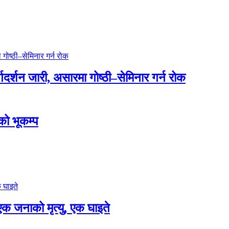
्गदर्शन जारी, असारमा गोष्ठी–सेमिनार गर्न रोक
डको भूकम्प
एक जनाको मृत्यु, एक घाइते