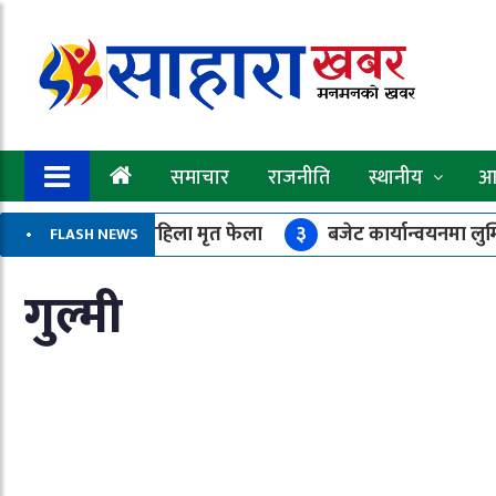
समाचार
राजनीति
स्थानीय
आर
र गराउन हिडेकी महिला मृत फेला
३
बजेट कार्यान्वयनमा लुम्बिन
FLASH NEWS
्याको मौन आवाज”
गुल्मी