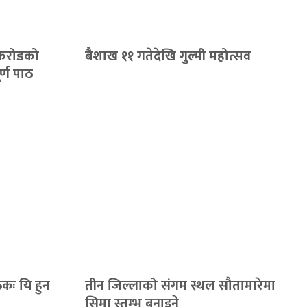
८ करोडको
बैशाख ११ गतेदेखि गुल्मी महोत्सव
्ण पाठ
ैठकः यि हुन
तीन जिल्लाको संगम स्थल सौतामारेमा
सिमा स्तम्भ बनाइने