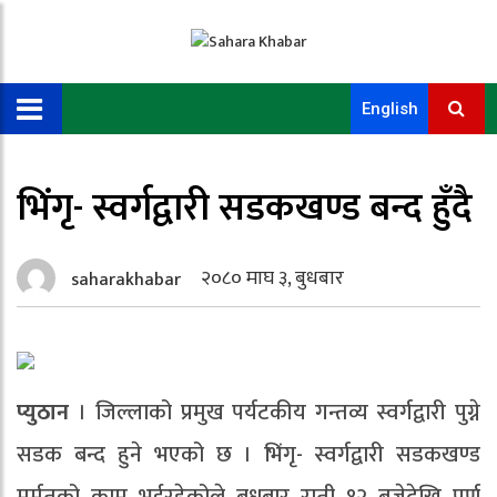
English
भिंगृ- स्वर्गद्वारी सडकखण्ड बन्द हुँदै
२०८० माघ ३, बुधबार
saharakhabar
प्युठान
। जिल्लाको प्रमुख पर्यटकीय गन्तव्य स्वर्गद्वारी पुग्ने
सडक बन्द हुने भएको छ । भिंगृ- स्वर्गद्वारी सडकखण्ड
मर्मतको काम भईरहेकोले बुधबार राती १२ बजेदेखि पुर्ण