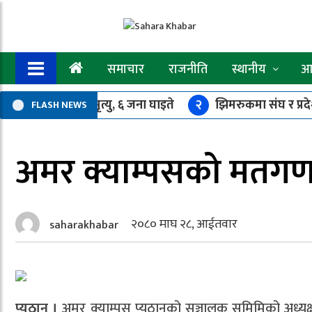
समाचार
राजनीति
स्थानीय
आर
बस दुर्घटना : एकको मृत्यु, ६ जना घाइते
२
झिमरुकमा संघ र प्रदे
FLASH NEWS
बिन्दु भएर ४.४ म्याग्निच्युडको भूकम्प
७
समुहका १८ जना सदस्यले 
अमर क्याम्पसको मतगणन
२०८० माघ २८, आईतवार
saharakhabar
प्यूठान ।
अमर क्याम्पस प्यूठानको सञ्चालक समिमिको अध