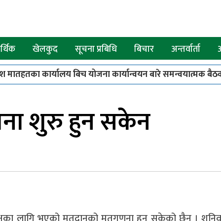
्थिक
खेलकुद
सूचना प्रबिधि
बिचार
अन्तर्वार्ता
श मातहतका कार्यालय बिच योजना कार्यान्वयन बारे समन्वयात्मक बैठक
पाए बाख्रा उपहार
८
कपिलवस्तुमा स्कार्पियो र मोटरसाइकल ठोक
ा शुरु हुन सकेन
्यक्षका लागि भएको मतदानको मतगणना हुन सकेको छैन । शनि