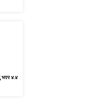
्दु भएर ४.४