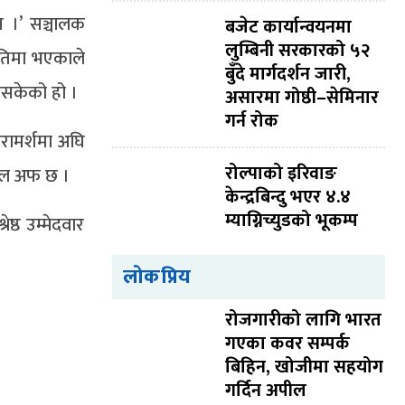
एन ।’ सञ्चालक
बजेट कार्यान्वयनमा
लुम्बिनी सरकारको ५२
ितिमा भएकाले
बुँदे मार्गदर्शन जारी,
नसकेको हो ।
असारमा गोष्ठी–सेमिनार
गर्न रोक
रामर्शमा अघि
रोल्पाको इरिवाङ
वाइल अफ छ ।
केन्द्रबिन्दु भएर ४.४
म्याग्निच्युडको भूकम्प
ष्ठ उम्मेदवार
लोकप्रिय
रोजगारीको लागि भारत
गएका कवर सम्पर्क
बिहिन, खोजीमा सहयोग
गर्दिन अपील