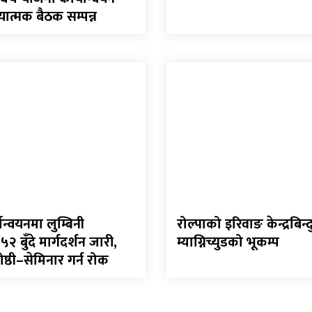
यात्मक बैठक सम्पन्न
ान्वयनमा लुम्बिनी
रोल्पाको इरिवाङ केन्द्रबिन
 बुँदे मार्गदर्शन जारी,
म्याग्निच्युडको भूकम्प
्ठी–सेमिनार गर्न रोक