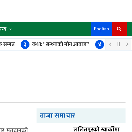
अन्य
English
 सम्पन्न
३
कथा: “सन्ध्याको मौन आवाज”
४
छोरीको उपचा
्किँदा एक जनाको मृत्यु, एक घाइते
ताजा समाचार
ललितपुरको ग्वार्कोमा
वार मतदानको