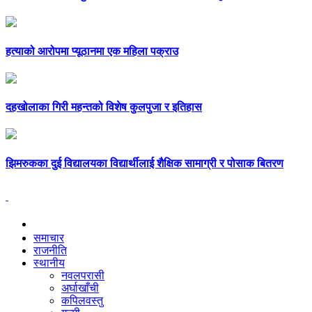
हत्याको आरोपमा प्यूठानमा एक महिला पक्राउ
दहखोलाका गिरी महन्तको विशेष कुलपुजा र इतिहास
झिमरुकका दुई विद्यालयका विद्यार्थीलाई शैक्षिक सामाग्री र पोसाक बितरण
समाचार
राजनीति
स्थानीय
नवलपरासी
अर्घाखाँची
कपिलवस्तु