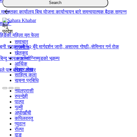
स दुर्घटना : एकको मृत्यु, ६ जना घाइते
 मातहतका कार्यालय बिच योजना कार्यान्वयन बारे समन्वयात्मक बैठक सम्पन्न
 आवाज”
मेनु
प्रदेश
िडेकी महिला मृत फेला
समाचार
्बिनी सरकारको ५२ बुँदे मार्गदर्शन जारी, असारमा गोष्ठी–सेमिनार गर्न रोक
राजनीति
खेलकुद
बिन्दु भएर ४.४ म्याग्निच्युडको भूकम्प
अन्तर्वार्ता
आर्थिक
बिचार लेख
ले पाए बाख्रा उपहार
साहित्य कला
सूचना प्रबिधि
नवलपरासी
रुपन्देही
पाल्पा
गुल्मी
अर्घाखाँची
कपिलवस्तु
प्युठान
रोल्पा
दाङ