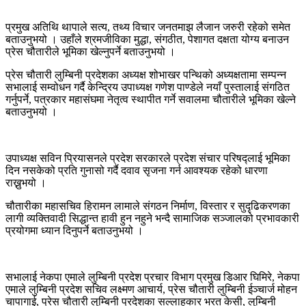
प्रमुख अतिथि थापाले सत्य, तथ्य विचार जनतमाझ लैजान जरुरी रहेको समेत
बताउनुभयो । उहाँले श्रमजीविका मुद्धा, संगठीत, पेशागत दक्षता योग्य बनाउन
प्रेस चौतारीले भूमिका खेल्नुपर्ने बताउनुभयो ।
प्रेस चौतारी लुम्बिनी प्रदेशका अध्यक्ष शोभाखर पन्थिको अध्यक्षतामा सम्पन्न
सभालाई सम्वोधन गर्दै केन्द्रिय उपाध्यक्ष गणेश पाण्डेले नयाँ पुस्तालाई संगठित
गर्नुपर्ने, पत्रकार महासंघमा नेतृत्व स्थापीत गर्ने सवालमा चौतारीले भूमिका खेल्ने
बताउनुभयो ।
उपाध्यक्ष सविन प्रियासनले प्रदेश सरकारले प्रदेश संचार परिषद्लाई भूमिका
दिन नसकेको प्रति गुनासो गर्दै दवाव सृजना गर्न आवश्यक रहेको धारणा
राख्नुभयो ।
चौतारीका महासचिव हिरामन लामाले संगठन निर्माण, विस्तार र सुदृढिकरणका
लागी व्यक्तिवादी सिद्धान्त हावी हुन नहुने भन्दै सामाजिक सञ्जालको प्रभावकारी
प्रयोगमा ध्यान दिनुपर्ने बताउनुभयो ।
सभालाई नेकपा एमाले लुम्बिनी प्रदेश प्रचार विभाग प्रमुख डिआर घिमिरे, नेकपा
एमाले लुम्बिनी प्रदेश सचिव लक्ष्मण आचार्य, प्रेस चौतारी लुम्बिनी ईञ्चार्ज मोहन
चापागाई, प्रेस चौतारी लुम्बिनी प्रदेशका सल्लाहकार भरत केसी, लुम्बिनी