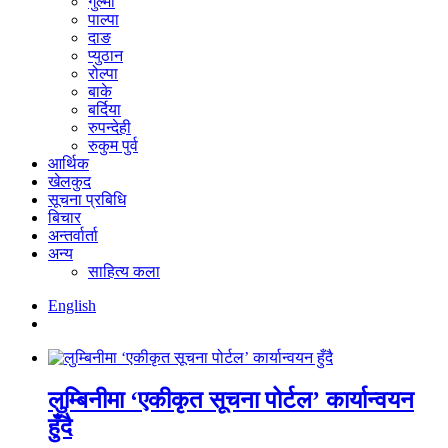
गुल्मी
पाल्पा
दाङ
प्युठान
रोल्पा
बाके
बर्दिया
रुपन्देही
रुकुम पुर्व
आर्थिक
खेलकुद
सूचना प्रबिधि
बिचार
अन्तर्वार्ता
अन्य
साहित्य कला
English
लुम्बिनीमा ‘एकीकृत सूचना पोर्टल’ कार्यान्वयन
हुँदै