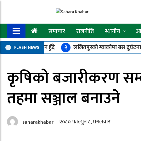
समाचार
राजनीति
स्थानीय
आर
ना पोर्टल’ कार्यान्वयन हुँदै
२
ललितपुरको ग्वार्कोमा बस दुर्घटना
FLASH NEWS
म्बिनी सरकारको ५२ बुँदे मार्गदर्शन जारी, असारमा गोष्ठी–सेमिनार गर्न
कृषिको बजारीकरण सम्ब
तहमा सञ्जाल बनाउने
२०८० फाल्गुन ८, मंगलवार
saharakhabar