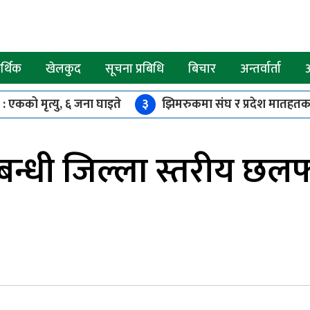
्थिक
खेलकुद
सूचना प्रबिधि
बिचार
अन्तर्वार्ता
 : एकको मृत्यु, ६ जना घाइते
३
झिमरुकमा संघ र प्रदेश मातहतका 
 रोक
७
रोल्पाको इरिवाङ केन्द्रबिन्दु भएर ४.४ म्याग्निच्युडको भूकम्
न्धी जिल्ला स्तरीय छल