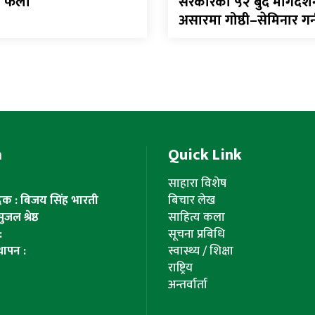
 फेला
सरकारको ५२ बुँदे मार्गदर्श
असारमा गोष्ठी–सेमिनार गर
m
Quick Link
साहारा विशेष
ादक : बिजय सिंह भारती
बिचार लेख
ल श्रेष्ठ
साहित्य कला
:
सूचना प्रबिधि
थापन :
स्वास्थ्य / शिक्षा
राष्ट्रिय
अन्तर्वार्ता