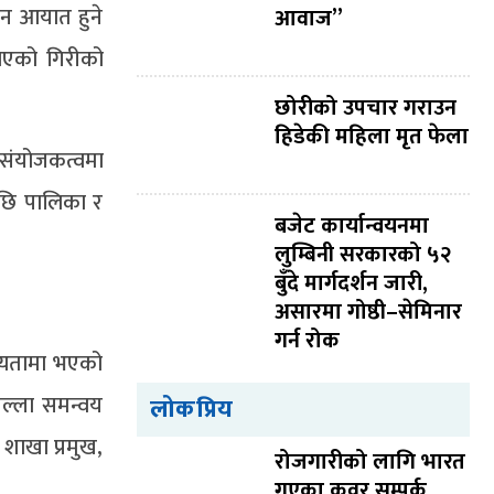
कटन आयात हुने
आवाज”
लिएको गिरीको
छोरीको उपचार गराउन
हिडेकी महिला मृत फेला
 संयोजकत्वमा
पछि पालिका र
बजेट कार्यान्वयनमा
लुम्बिनी सरकारको ५२
बुँदे मार्गदर्शन जारी,
असारमा गोष्ठी–सेमिनार
गर्न रोक
थ्यतामा भएको
जिल्ला समन्वय
लोकप्रिय
शाखा प्रमुख,
रोजगारीको लागि भारत
गएका कवर सम्पर्क