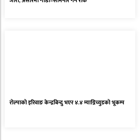
जारी, असारमा गोष्ठी–सेमिनार गर्न रोक
रोल्पाको इरिवाङ केन्द्रबिन्दु भएर ४.४ म्याग्निच्युडको भूकम्प