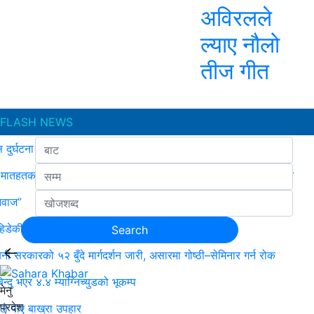
अविरलले
ल्याए नौलो
तीज गीत
FLASH NEWS
 दुर्घटना : एकको मृत्यु, ६ जना घाइते
मातहतका कार्यालय बिच योजना कार्यान्वयन बारे समन्वयात्मक बैठक सम्पन्न
आवाज”
िडेकी महिला मृत फेला
बिनी सरकारको ५२ बुँदे मार्गदर्शन जारी, असारमा गोष्ठी–सेमिनार गर्न रोक
िन्दु भएर ४.४ म्याग्निच्युडको भूकम्प
मेनु
प्रदेश
े पाए बाख्रा उपहार