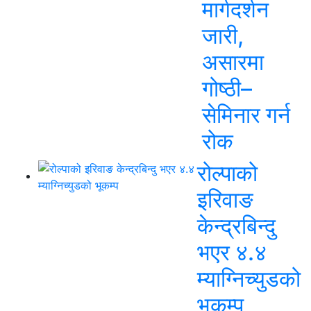
मार्गदर्शन
जारी,
असारमा
गोष्ठी–
सेमिनार गर्न
रोक
रोल्पाको
इरिवाङ
केन्द्रबिन्दु
भएर ४.४
म्याग्निच्युडको
भूकम्प