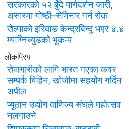
सरकारको ५२ बुँदे मार्गदर्शन जारी,
असारमा गोष्ठी–सेमिनार गर्न रोक
रोल्पाको इरिवाङ केन्द्रबिन्दु भएर ४.४
म्याग्निच्युडको भूकम्प
लोकप्रिय
रोजगारीको लागि भारत गएका कवर
सम्पर्क बिहिन, खोजीमा सहयोग गर्दिन
अपील
प्यूठान उद्योग वाणिज्य संघले महोत्सव
नलगाउने
झिमरुकमा चिसावाङ-राट्टारी