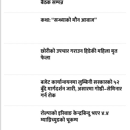
बैठक सम्पन्न
कथा: “सन्ध्याको मौन आवाज”
छोरीको उपचार गराउन हिडेकी महिला मृत
फेला
बजेट कार्यान्वयनमा लुम्बिनी सरकारको ५२
बुँदे मार्गदर्शन जारी, असारमा गोष्ठी–सेमिनार
गर्न रोक
रोल्पाको इरिवाङ केन्द्रबिन्दु भएर ४.४
म्याग्निच्युडको भूकम्प