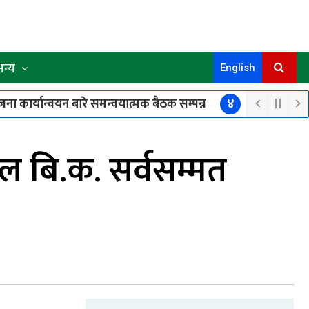
अन्य
English
र्यान्वयन बारे समन्वयात्मक बैठक सम्पन्न
४
कथा: “सन्ध्याक
कमल बि.क. सर्वसम्मत