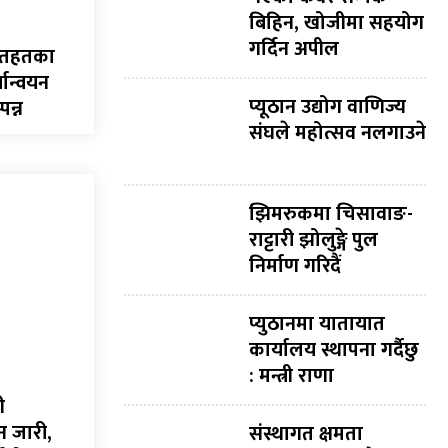
बिहिन, खोजीमा सहयोग
गर्दिन अपील
मातहतका
यान्वयन
प्यूठान उद्योग वाणिज्य
पन्न
संघले महोत्सव नलगाउने
झिमरुकमा चिसावाङ-
राट्टारी झोलुङ्गे पुल
निर्माण गरिदैं
प्युठानमा यातायात
कार्यालय स्थापना गर्दैछु
: मन्त्री राणा
ी
न जारी,
संस्थागत क्षमता