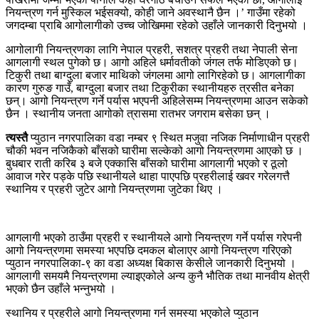
नियन्त्रण गर्न मुस्किल भईसक्यो, कोही जाने अवस्थानै छैन ।’ गाउँमा रहेको
जगदम्बा प्राबि आगोलागीको उच्च जोखिममा रहेको उहाँले जानकारी दिनुभयो ।
आगोलागी नियन्त्रणका लागि नेपाल प्रहरी, सशत्र प्रहरी तथा नेपाली सेना
आगलागी स्थल पुगेको छ। आगो अहिले धर्मावतीको जंगल तर्फ मोडिएको छ।
टिकुरी तथा बाग्दुला बजार माथिको जंगलमा आगो लागिरहेको छ। आगलागीका
कारण गुरुङ गाउँ, बाग्दुला बजार तथा टिकुरीका स्थानीयहरु त्रसीत बनेका
छन्। आगो नियन्त्रण गर्ने पर्यास भएपनी अहिलेसम्म नियन्त्रणमा आउन सकेको
छैन । स्थानीय जनता आगोको त्रासमा रातभर जगराम बसेका छन् ।
त्यस्तै
प्युठान नगरपालिका वडा नम्बर ९ स्थित मजुवा नजिक निर्माणाधीन प्रहरी
चौकी भवन नजिकैको बाँसको घारीमा सल्केको आगो नियन्त्रणमा आएको छ ।
बुधबार राती करिब ३ बजे एक्कासि बाँसको घारीमा आगलागी भएको र ठूलो
आवाज गरेर पड्के पछि स्थानीयले थाहा पाएपछि प्रहरीलाई खवर गरेलगत्तै
स्थानिय र प्रहरी जुटेर आगो नियन्त्रणमा जुटेका थिए ।
आगलागी भएको ठाउँमा प्रहरी र स्थानीयले आगो नियन्त्रण गर्ने पर्यास गरेपनी
आगो नियन्त्रणमा समस्या भएपछि दमकल बोलाएर आगो नियन्त्रण गरिएको
प्युठान नगरपालिका-९ का वडा अध्यक्ष बिकास केसीले जानकारी दिनुभयो ।
आगलागी समयमै नियन्त्रणमा ल्याइएकोले अन्य कुनै भौतिक तथा मानवीय क्षेत्री
भएको छैन उहाँले भन्नुभयो ।
स्थानिय र प्रहरीले आगो नियन्त्रणमा गर्न समस्या भएकोले प्युठान