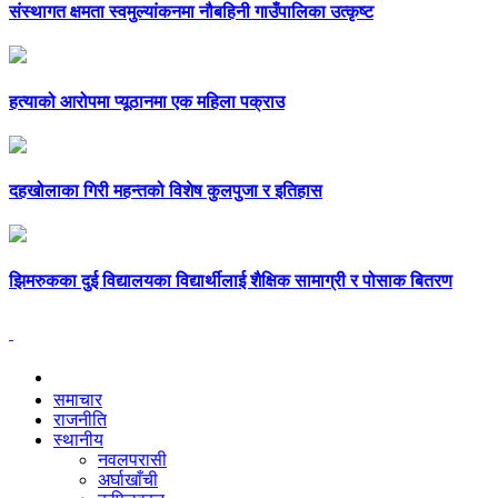
संस्थागत क्षमता स्वमुल्यांकनमा नौबहिनी गाउँपालिका उत्कृष्ट
हत्याको आरोपमा प्यूठानमा एक महिला पक्राउ
दहखोलाका गिरी महन्तको विशेष कुलपुजा र इतिहास
झिमरुकका दुई विद्यालयका विद्यार्थीलाई शैक्षिक सामाग्री र पोसाक बितरण
समाचार
राजनीति
स्थानीय
नवलपरासी
अर्घाखाँची