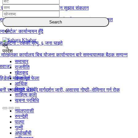
र संगठन सुदृढीकरणमा एकताबद्ध हुन सुझाव संकलन
रको बार्षिक समिक्षा सम्पन्न: उत्कृष्ट हुने दुई स्वास्थ्य संस्था पुरस्कृत
ा पोर्टल’ कार्यान्वयन हुँदै
स दुर्घटना : एकको मृत्यु, ६ जना घाइते
मेनु
प्रदेश
 मातहतका कार्यालय बिच योजना कार्यान्वयन बारे समन्वयात्मक बैठक सम्पन्न
समाचार
 आवाज”
राजनीति
खेलकुद
िडेकी महिला मृत फेला
अन्तर्वार्ता
आर्थिक
बिचार लेख
्बिनी सरकारको ५२ बुँदे मार्गदर्शन जारी, असारमा गोष्ठी–सेमिनार गर्न रोक
साहित्य कला
सूचना प्रबिधि
नवलपरासी
रुपन्देही
पाल्पा
गुल्मी
अर्घाखाँची