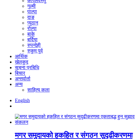
कपिलवस्तु
गुल्मी
पाल्पा
दाङ
प्युठान
रोल्पा
बाके
बर्दिया
रुपन्देही
रुकुम पुर्व
आर्थिक
खेलकुद
सूचना प्रबिधि
बिचार
अन्तर्वार्ता
अन्य
साहित्य कला
English
मगर समुदायको हकहित र संगठन सुदृढीकरणमा