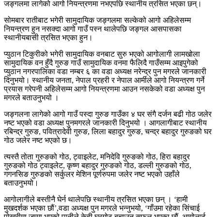
जङ्गलमा लागेको आगो नियन्त्रणमा नभएपछि स्थानीय त्रसित भएका छन्।
सोमबार रातीबाट भगेरी सामुदायिक जङ्गलमा सल्केको आगो अहिलेसम्म
नियन्त्रण हुन नसक्दा आगो गाउँ पस्न थालेपछि जङ्गल आसपासका
स्थानीयबासी त्रसित भएका हुन।
प्युठान टिकुरीको भगेरी सामुदायिक वनबाट सुरु भएको आगोलागी लामखोला
सामुदायिक वन हुँदै गुरुङ गाउँ सामुदायिक वनमा फैलिदै गाउँसम्म आइपुगेको
प्युठान नगरपालिका वडा नम्बर ६ का वडा अध्यक्ष नरेन्द्र पुन मगरले जानकारी
दिनुभयो। स्थानीय जनता, नेपाल प्रहरी र नेपाल आर्मीले आगो नियन्त्रण गर्ने
प्रयास गरेपनी अहिलेसम्म आगो नियन्त्रणमा आउन नसकेको वडा अध्यक्ष पुन
मगरले बताउनुभयो ।
जङ्गलना लागेको आगो गाउँ पस्दा गुरुङ गाउँका ४ घर संगै दर्जन बढी गोठ जलेर
नष्ट भएको वडा अध्यक्ष पुनमगरले जानकारी दिनुभयो । आगलागीबाट स्थानीय
रबिन्द्र गुरुङ, पवित्रादेवी गुरुङ, लिला बहादुर गुरुङ, चन्द्र बहादुर गुरुङको घर
गोठ जलेर नष्ट भएको छ।
त्यस्तै तोता गुरुङको गोठ, ट्वाइलेट, मनिदेवि गुरुङको गोठ, हिरा बहादुर
गुरुङको गोठ ट्वाइलेट, कृष्ण बहादुर गुरुङको गोठ, डल्ली गुरुङको गोठ,
गगनसिङ गुरुङको सर्कुलर मेशिन पूर्णरुपमा जलेर नष्ट भएको उहाँले
बताउनुभयो।
आगोलागीले बस्तीनै घेर्न थालेपछि स्थानीय त्रसित भएका छन् । ‘हामी
मुखदर्शक भएका छौं’,वडा अध्यक्ष पुन मगरले भन्नुभयो, ‘गाँउमा रहेका सिंचाई
पोखरीमा जम्मा भएको पानीले केही घरगोठ बचाउन सफल भएका छौं, आगोलाई