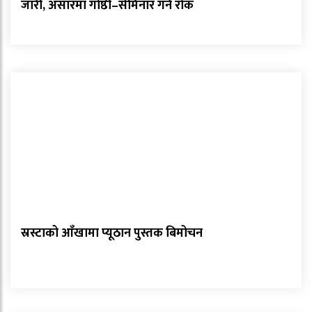
जारी, असारमा गोष्ठी–सेमिनार गर्न रोक
स्रस्टाको आँखामा प्यूठान पुस्तक बिमोचन