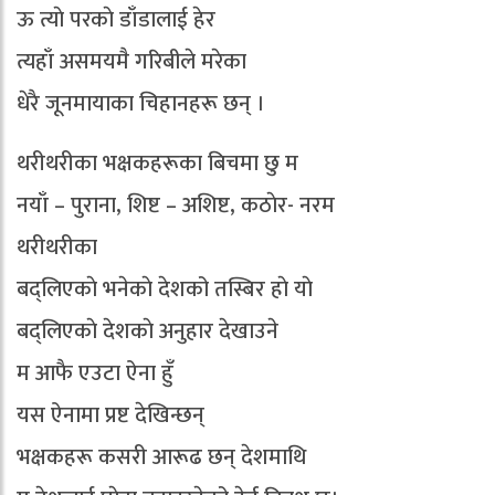
ऊ त्याे परकाे डाँडालाई हेर
त्यहाँ असमयमै गरिबीले मरेका
धेरै जूनमायाका चिहानहरू छन् ।
थरीथरीका भक्षकहरूका बिचमा छु म
नयाँ – पुराना, शिष्ट – अशिष्ट, कठाेर- नरम
थरीथरीका
बद्लिएकाे भनेकाे देशको तस्बिर हाे याे
बद्लिएकाे देशकाे अनुहार देखाउने
म आफै एउटा ऐना हुँ
यस ऐनामा प्रष्ट देखिन्छन्
भक्षकहरू कसरी आरूढ छन् देशमाथि