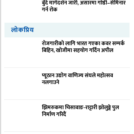
बुँदे मार्गदर्शन जारी, असारमा गोष्ठी–सेमिनार
गर्न रोक
लोकप्रिय
रोजगारीको लागि भारत गएका कवर सम्पर्क
बिहिन, खोजीमा सहयोग गर्दिन अपील
प्यूठान उद्योग वाणिज्य संघले महोत्सव
नलगाउने
झिमरुकमा चिसावाङ-राट्टारी झोलुङ्गे पुल
निर्माण गरिदैं