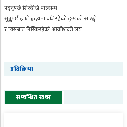
पढ्नुपर्छ शिरदेखि पाउसम्म
सुन्नुपर्छ हाम्रो ह्रदयमा बजिरहेकाे दु:खकाे सारङ्गी
र त्यसबाट निस्किरहेकाे आक्राेशकाे लय ।
प्रतिक्रिया
सम्बन्धित खवर