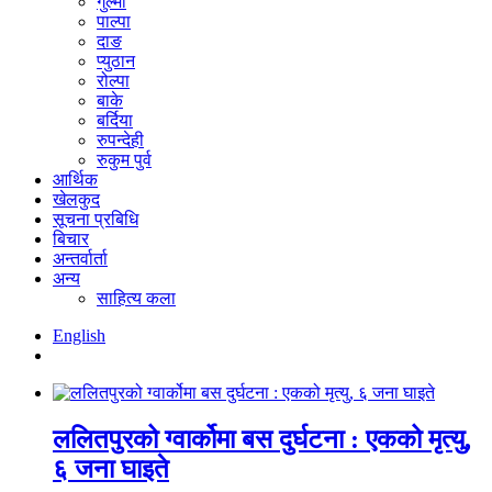
गुल्मी
पाल्पा
दाङ
प्युठान
रोल्पा
बाके
बर्दिया
रुपन्देही
रुकुम पुर्व
आर्थिक
खेलकुद
सूचना प्रबिधि
बिचार
अन्तर्वार्ता
अन्य
साहित्य कला
English
ललितपुरको ग्वार्कोमा बस दुर्घटना : एकको मृत्यु,
६ जना घाइते