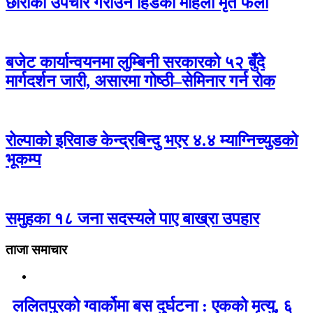
छोरीको उपचार गराउन हिडेकी महिला मृत फेला
बजेट कार्यान्वयनमा लुम्बिनी सरकारको ५२ बुँदे
मार्गदर्शन जारी, असारमा गोष्ठी–सेमिनार गर्न रोक
रोल्पाको इरिवाङ केन्द्रबिन्दु भएर ४.४ म्याग्निच्युडको
भूकम्प
समुहका १८ जना सदस्यले पाए बाख्रा उपहार
ताजा समाचार
ललितपुरको ग्वार्कोमा बस दुर्घटना : एकको मृत्यु, ६