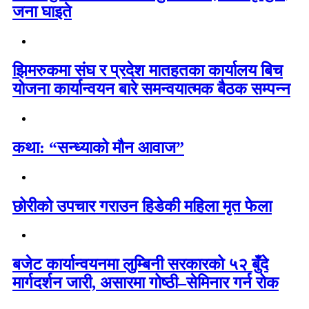
जना घाइते
झिमरुकमा संघ र प्रदेश मातहतका कार्यालय बिच
योजना कार्यान्वयन बारे समन्वयात्मक बैठक सम्पन्न
कथा: “सन्ध्याको मौन आवाज”
छोरीको उपचार गराउन हिडेकी महिला मृत फेला
बजेट कार्यान्वयनमा लुम्बिनी सरकारको ५२ बुँदे
मार्गदर्शन जारी, असारमा गोष्ठी–सेमिनार गर्न रोक