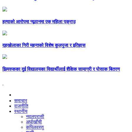
हत्याको आरोपमा प्यूठानमा एक महिला पक्राउ
दहखोलाका गिरी महन्तको विशेष कुलपुजा र इतिहास
झिमरुकका दुई विद्यालयका विद्यार्थीलाई शैक्षिक सामाग्री र पोसाक बितरण
समाचार
राजनीति
स्थानीय
नवलपरासी
अर्घाखाँची
कपिलवस्तु