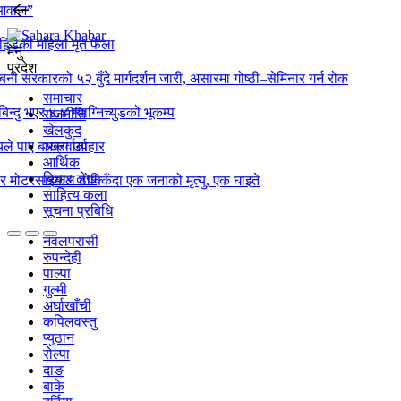
 आवाज”
िडेकी महिला मृत फेला
मेनु
प्रदेश
्बिनी सरकारको ५२ बुँदे मार्गदर्शन जारी, असारमा गोष्ठी–सेमिनार गर्न रोक
समाचार
बिन्दु भएर ४.४ म्याग्निच्युडको भूकम्प
राजनीति
खेलकुद
ले पाए बाख्रा उपहार
अन्तर्वार्ता
आर्थिक
बिचार लेख
ो र मोटरसाइकल ठोक्किँदा एक जनाको मृत्यु, एक घाइते
साहित्य कला
सूचना प्रबिधि
नवलपरासी
रुपन्देही
पाल्पा
गुल्मी
अर्घाखाँची
कपिलवस्तु
प्युठान
रोल्पा
दाङ
बाके