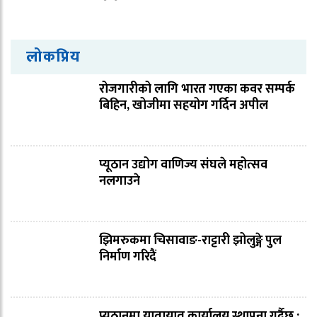
लोकप्रिय
रोजगारीको लागि भारत गएका कवर सम्पर्क
बिहिन, खोजीमा सहयोग गर्दिन अपील
प्यूठान उद्योग वाणिज्य संघले महोत्सव
नलगाउने
झिमरुकमा चिसावाङ-राट्टारी झोलुङ्गे पुल
निर्माण गरिदैं
प्युठानमा यातायात कार्यालय स्थापना गर्दैछु :