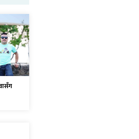
वासँग