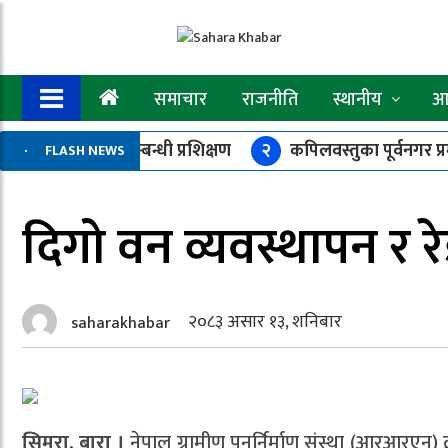
समाचार
राजनीति
स्थानीय
आर
ट्राफिक सचेतना सम्बन्धी प्रशिक्षण
२
कपिलवस्तुका पूर्वनगर प्
FLASH NEWS
बस दुर्घटना : एकको मृत्यु, ६ जना घाइते
८
झिमरुकमा संघ र प्रदे
दिगो वन व्यवस्थापन र रे
२०८३ असार १३, शनिबार
saharakhabar
सिमरा, बारा ।
नेपाल ग्रामीण पुनर्निर्माण संस्था (आरआरएन) द