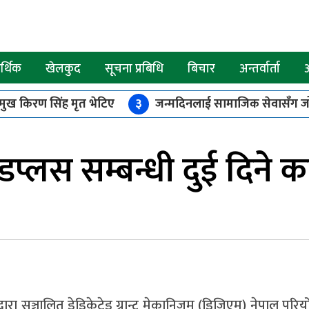
्थिक
खेलकुद
सूचना प्रबिधि
बिचार
अन्तर्वार्ता
रमुख किरण सिंह मृत भेटिए
३
जन्मदिनलाई सामाजिक सेवासँग जो
श मातहतका कार्यालय बिच योजना कार्यान्वयन बारे समन्वयात्मक बैठक
डप्लस सम्बन्धी दुई दिने क
्वारा सञ्चालित डेडिकेटेड ग्रान्ट मेकानिजम (डिजिएम) नेपाल परिय