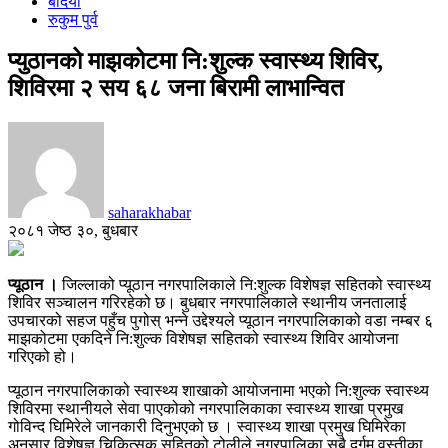
बर्दिया
रुकुम पुर्व
प्युठानको माझकोटमा नि:शुल्क स्वास्थ्य शिविर,
शिविरमा २ सय ६८ जना बिरामी लाभान्वित
saharakhabar
२०८१ जेष्ठ ३०, बुधबार
प्यूठान ।
जिल्लाको प्यूठान नगरपालिकाले नि:शुल्क विशेषज्ञ सहितको स्वास्थ्य
शिविर सञ्चालन गरिरहेको छ। बुधबार नगरपालिकाले स्थानीय जनतालाई
उपचारको सहज पहुँच पुगोस् भन्ने उद्देश्यले प्यूठान नगरपालिकाको वडा नम्बर ६
माझकोटमा एकदिने नि:शुल्क विशेषज्ञ सहितको स्वास्थ्य शिविर आयोजना
गरिएको हो।
प्यूठान नगरपालिकाको स्वास्थ्य शाखाको आयोजनामा भएको नि:शुल्क स्वास्थ्य
शिविरमा स्थानीयले सेवा पाएकोको नगरपालिकाका स्वास्थ्य शाखा प्रमुख
गोविन्द घिमिरेले जानकारी दिनुभएको छ । स्वास्थ्य शाखा प्रमुख घिमिरेका
अनुसार विशेषज्ञ चिकित्सक सहितको टोलीले नगरपालिका सबै दुर्गम वस्तीका