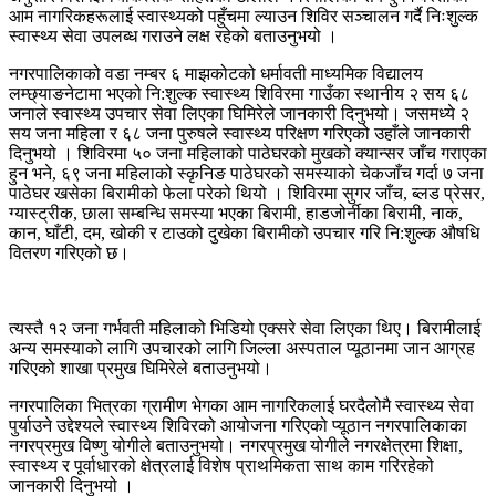
आम नागरिकहरूलाई स्वास्थ्यको पहुँचमा ल्याउन शिविर सञ्चालन गर्दै निःशुल्क
स्वास्थ्य सेवा उपलब्ध गराउने लक्ष रहेको बताउनुभयो ।
नगरपालिकाको वडा नम्बर ६ माझकोटको धर्मावती माध्यमिक विद्यालय
लम्छ्याङनेटामा भएको नि:शुल्क स्वास्थ्य शिविरमा गाउँका स्थानीय २ सय ६८
जनाले स्वास्थ्य उपचार सेवा लिएका घिमिरेले जानकारी दिनुभयो। जसमध्ये २
सय जना महिला र ६८ जना पुरुषले स्वास्थ्य परिक्षण गरिएको उहाँले जानकारी
दिनुभयो । शिविरमा ५० जना महिलाको पाठेघरको मुखको क्यान्सर जाँच गराएका
हुन भने, ६९ जना महिलाको स्कृनिङ पाठेघरको समस्याको चेकजाँच गर्दा ७ जना
पाठेघर खसेका बिरामीको फेला परेको थियो । शिविरमा सुगर जाँच, ब्लड प्रेसर,
ग्यास्ट्रीक, छाला सम्बन्धि समस्या भएका बिरामी, हाडजोर्नीका बिरामी, नाक,
कान, घाँटी, दम, खोकी र टाउको दुखेका बिरामीको उपचार गरि नि:शुल्क औषधि
वितरण गरिएको छ।
त्यस्तै १२ जना गर्भवती महिलाको भिडियो एक्सरे सेवा लिएका थिए। बिरामीलाई
अन्य समस्याको लागि उपचारको लागि जिल्ला अस्पताल प्यूठानमा जान आग्रह
गरिएको शाखा प्रमुख घिमिरेले बताउनुभयो।
नगरपालिका भित्रका ग्रामीण भेगका आम नागरिकलाई घरदैलोमै स्वास्थ्य सेवा
पुर्याउने उद्देश्यले स्वास्थ्य शिविरको आयोजना गरिएको प्यूठान नगरपालिकाका
नगरप्रमुख विष्णु योगीले बताउनुभयो। नगरप्रमुख योगीले नगरक्षेत्रमा शिक्षा,
स्वास्थ्य र पूर्वाधारको क्षेत्रलाई विशेष प्राथमिकता साथ काम गरिरहेको
जानकारी दिनुभयो ।