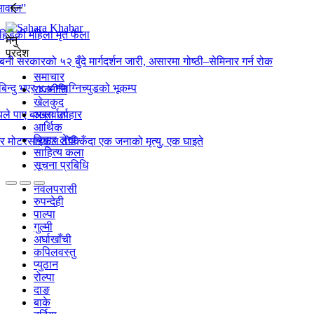
 आवाज”
िडेकी महिला मृत फेला
मेनु
प्रदेश
्बिनी सरकारको ५२ बुँदे मार्गदर्शन जारी, असारमा गोष्ठी–सेमिनार गर्न रोक
समाचार
बिन्दु भएर ४.४ म्याग्निच्युडको भूकम्प
राजनीति
खेलकुद
ले पाए बाख्रा उपहार
अन्तर्वार्ता
आर्थिक
बिचार लेख
ो र मोटरसाइकल ठोक्किँदा एक जनाको मृत्यु, एक घाइते
साहित्य कला
सूचना प्रबिधि
नवलपरासी
रुपन्देही
पाल्पा
गुल्मी
अर्घाखाँची
कपिलवस्तु
प्युठान
रोल्पा
दाङ
बाके