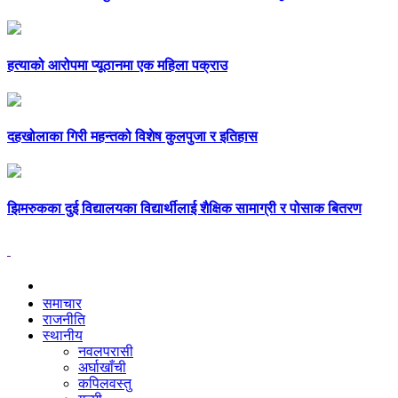
हत्याको आरोपमा प्यूठानमा एक महिला पक्राउ
दहखोलाका गिरी महन्तको विशेष कुलपुजा र इतिहास
झिमरुकका दुई विद्यालयका विद्यार्थीलाई शैक्षिक सामाग्री र पोसाक बितरण
समाचार
राजनीति
स्थानीय
नवलपरासी
अर्घाखाँची
कपिलवस्तु