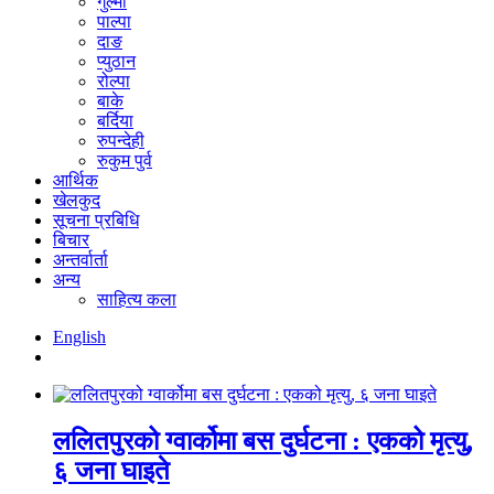
गुल्मी
पाल्पा
दाङ
प्युठान
रोल्पा
बाके
बर्दिया
रुपन्देही
रुकुम पुर्व
आर्थिक
खेलकुद
सूचना प्रबिधि
बिचार
अन्तर्वार्ता
अन्य
साहित्य कला
English
ललितपुरको ग्वार्कोमा बस दुर्घटना : एकको मृत्यु,
६ जना घाइते