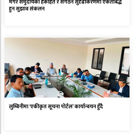
मगर समुदायको हकहित र संगठन सुदृढीकरणमा एकताबद्ध
हुन सुझाव संकलन
लुम्बिनीमा ‘एकीकृत सूचना पोर्टल’ कार्यान्वयन हुँदै