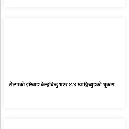
रोल्पाको इरिवाङ केन्द्रबिन्दु भएर ४.४ म्याग्निच्युडको भूकम्प