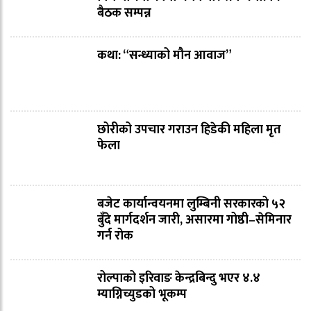
बैठक सम्पन्न
कथा: “सन्ध्याको मौन आवाज”
छोरीको उपचार गराउन हिडेकी महिला मृत
फेला
बजेट कार्यान्वयनमा लुम्बिनी सरकारको ५२
बुँदे मार्गदर्शन जारी, असारमा गोष्ठी–सेमिनार
गर्न रोक
रोल्पाको इरिवाङ केन्द्रबिन्दु भएर ४.४
म्याग्निच्युडको भूकम्प