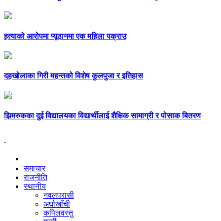
हत्याको आरोपमा प्यूठानमा एक महिला पक्राउ
दहखोलाका गिरी महन्तको विशेष कुलपुजा र इतिहास
झिमरुकका दुई विद्यालयका विद्यार्थीलाई शैक्षिक सामाग्री र पोसाक बितरण
समाचार
राजनीति
स्थानीय
नवलपरासी
अर्घाखाँची
कपिलवस्तु