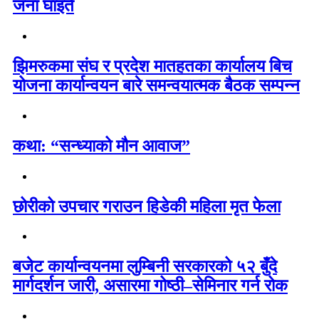
जना घाइते
झिमरुकमा संघ र प्रदेश मातहतका कार्यालय बिच
योजना कार्यान्वयन बारे समन्वयात्मक बैठक सम्पन्न
कथा: “सन्ध्याको मौन आवाज”
छोरीको उपचार गराउन हिडेकी महिला मृत फेला
बजेट कार्यान्वयनमा लुम्बिनी सरकारको ५२ बुँदे
मार्गदर्शन जारी, असारमा गोष्ठी–सेमिनार गर्न रोक