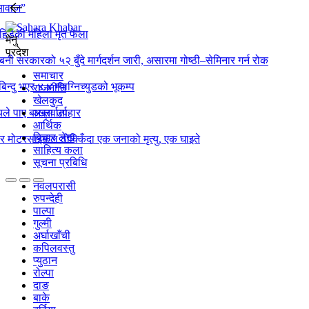
 आवाज”
िडेकी महिला मृत फेला
मेनु
प्रदेश
्बिनी सरकारको ५२ बुँदे मार्गदर्शन जारी, असारमा गोष्ठी–सेमिनार गर्न रोक
समाचार
बिन्दु भएर ४.४ म्याग्निच्युडको भूकम्प
राजनीति
खेलकुद
ले पाए बाख्रा उपहार
अन्तर्वार्ता
आर्थिक
बिचार लेख
ो र मोटरसाइकल ठोक्किँदा एक जनाको मृत्यु, एक घाइते
साहित्य कला
सूचना प्रबिधि
नवलपरासी
रुपन्देही
पाल्पा
गुल्मी
अर्घाखाँची
कपिलवस्तु
प्युठान
रोल्पा
दाङ
बाके