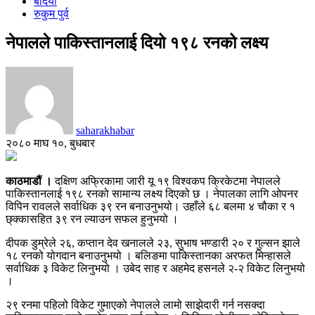
बर्दिया
रुकुम पुर्व
नेपालले पाकिस्तानलाई दियो १९८ रनको लक्ष्य
saharakhabar
२०८० माघ १०, बुधबार
काठमाडौं ।
दक्षिण अफ्रिकामा जारी यू १९ विश्वकप क्रिकेटमा नेपालले
पाकिस्तानलाई १९८ रनको सामान्य लक्ष्य दिएको छ । नेपालका लागि ओपनर
विपिन रावलले सर्वाधिक ३९ रन बनाउनुभयो। उहाँले ६८ बलमा ४ चौका र १
छ्क्कासहित ३९ रन ल्याउन सफल हुनुभयो ।
दीपक डुम्रेले २६, कप्तान देव खनालले २३, सुभाष भण्डारी २० र गुल्सन झाले
१८ रनको योगदान बनाउनुभयो । बलिङमा पाकिस्तानका अरफत मिन्हासले
सर्वाधिक ३ विकेट लिनुभयो । उबेद साह र अहमेद हसनले २-२ विकेट लिनुभयो
।
२९ रनमा पहिलो विकेट गुमाएको नेपालले लामो साझेदारी गर्न नसक्दा