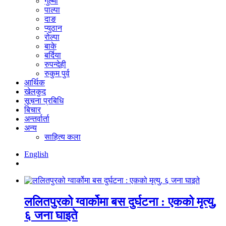
गुल्मी
पाल्पा
दाङ
प्युठान
रोल्पा
बाके
बर्दिया
रुपन्देही
रुकुम पुर्व
आर्थिक
खेलकुद
सूचना प्रबिधि
बिचार
अन्तर्वार्ता
अन्य
साहित्य कला
English
ललितपुरको ग्वार्कोमा बस दुर्घटना : एकको मृत्यु,
६ जना घाइते