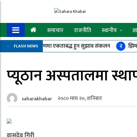
समाचार
राजनीति
स्थानीय
आर
 र संगठन सुदृढीकरणमा एकताबद्ध हुन सुझाव संकलन
२
झिमरु
FLASH NEWS
न आवाज”
७
छोरीको उपचार गराउन हिडेकी महिला मृत फेला
प्यूठान अस्पतालमा स्
२०८० माघ २०, शनिबार
saharakhabar
वासुदेव गिरी