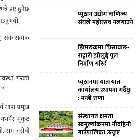
 प्रष्ट हुनेछ
प्यूठान उद्योग वाणिज्य
ताउनुभयो ।
संघले महोत्सव नलगाउने
नु सकारात्मक
झिमरुकमा चिसावाङ-
राट्टारी झोलुङ्गे पुल
निर्माण गरिदैं
वस्था गरेको
प्युठानमा यातायात
कार्यालय स्थापना गर्दैछु
।”
: मन्त्री राणा
य थापा प्रमुख
संस्थागत क्षमता
गभर्नर मुकुट
स्वमुल्यांकनमा नौबहिनी
ीवी, समाजसेवी
गाउँपालिका उत्कृष्ट