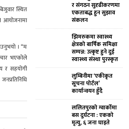
र संगठन सुदृढीकरणमा
िजुवार स्थित
एकताबद्ध हुन सुझाव
संकलन
टको आयोजनामा
झिमरुकमा स्वास्थ्य
क्षेत्रको बार्षिक समिक्षा
ाउनुभयो । “म
सम्पन्न: उत्कृष्ट हुने दुई
पचार भएकोले
स्वास्थ्य संस्था पुरस्कृत
वय र सहयोगी
लुम्बिनीमा ‘एकीकृत
 जनप्रतिनिधि
सूचना पोर्टल’
कार्यान्वयन हुँदै
ललितपुरको ग्वार्कोमा
बस दुर्घटना : एकको
मृत्यु, ६ जना घाइते