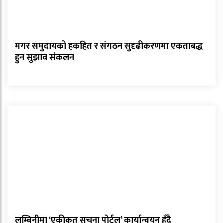
मगर समुदायको हकहित र संगठन सुदृढीकरणमा एकताबद्ध
हुन सुझाव संकलन
लुम्बिनीमा ‘एकीकृत सूचना पोर्टल’ कार्यान्वयन हुँदै