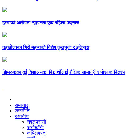
हत्याको आरोपमा प्यूठानमा एक महिला पक्राउ
दहखोलाका गिरी महन्तको विशेष कुलपुजा र इतिहास
झिमरुकका दुई विद्यालयका विद्यार्थीलाई शैक्षिक सामाग्री र पोसाक बितरण
समाचार
राजनीति
स्थानीय
नवलपरासी
अर्घाखाँची
कपिलवस्तु