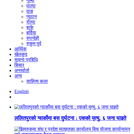
गुल्मी
पाल्पा
दाङ
प्युठान
रोल्पा
बाके
बर्दिया
रुपन्देही
रुकुम पुर्व
आर्थिक
खेलकुद
सूचना प्रबिधि
बिचार
अन्तर्वार्ता
अन्य
साहित्य कला
English
ललितपुरको ग्वार्कोमा बस दुर्घटना : एकको मृत्यु, ६ जना घाइते