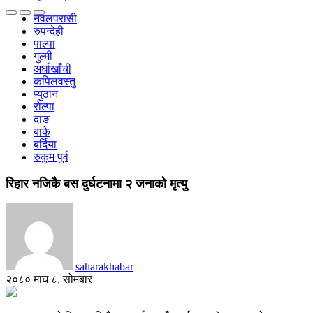
नवलपरासी
रुपन्देही
पाल्पा
गुल्मी
अर्घाखाँची
कपिलवस्तु
प्युठान
रोल्पा
दाङ
बाके
बर्दिया
रुकुम पुर्व
रिहार नजिकै बस दुर्घटनामा २ जनाको मृत्यु
saharakhabar
२०८० माघ ८, सोमबार