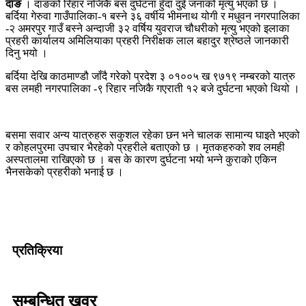
दाङ
। दाङको रिहार नजिकै बस दुर्घटना हुँदा दुई जनाको मृत्यु भएको छ ।
बर्दिया गेरुवा गाउँपालिका-१ बस्ने ३६ वर्षीय भीमनाथ योगी र मधुवन नगरपालिका
-२ अमरपुर गाउँ बस्ने अन्दाजी ३२ वर्षिय युवराज चौधरीको मृत्यु भएको इलाका
प्रहरी कार्यालय अमिलियाका प्रहरी निरीक्षक लाल बहादुर श्रेष्ठले जानकारी
दिनु भयो ।
बर्दिया देखि काठमाण्डौ जाँदै गरेको प्रदेश ३ ०१००५ ख ९७१९ नम्बरको यात्रु
बस लमही नगरपालिका -९ रिहार नजिकै गएराती १२ बजे दुर्घटना भएको थियो ।
बसमा सवार अन्य यात्रुहरु सकुशल रहेका छन भने चालक सामान्य घाइते भएको
र कोहलपुरमा उपचार भैरहेको प्रहरीले बताएको छ । मृतकहरुको शव लमही
अस्पतालमा राखिएको छ । बस के कारण दुर्घटना भयो भन्ने कुराको एकिन
भैनसकेको प्रहरीको भनाई छ ।
प्रतिक्रिया
सम्बन्धित खवर