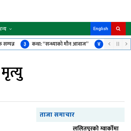
अन्य
English
 सम्पन्न
३
कथा: “सन्ध्याको मौन आवाज”
४
छोरीको उपचा
्किँदा एक जनाको मृत्यु, एक घाइते
ृत्यु
ताजा समाचार
ललितपुरको ग्वार्कोमा