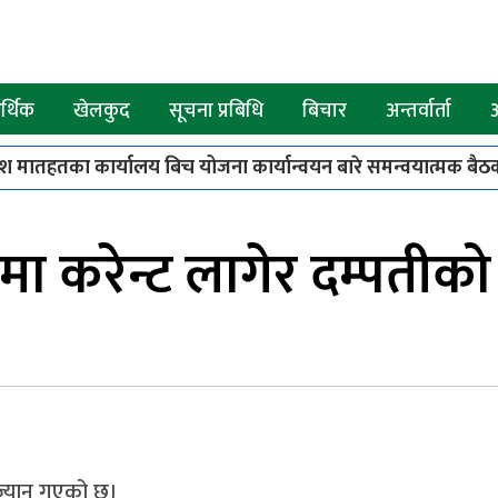
्थिक
खेलकुद
सूचना प्रबिधि
बिचार
अन्तर्वार्ता
श मातहतका कार्यालय बिच योजना कार्यान्वयन बारे समन्वयात्मक बैठक
पाए बाख्रा उपहार
८
कपिलवस्तुमा स्कार्पियो र मोटरसाइकल ठोक
मा करेन्ट लागेर दम्पतीको म
ो ज्यान गएको छ।