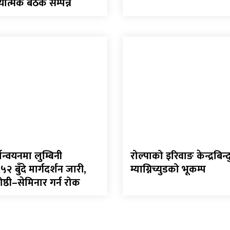
यात्मक बैठक सम्पन्न
ान्वयनमा लुम्बिनी
रोल्पाको इरिवाङ केन्द्रबिन
 बुँदे मार्गदर्शन जारी,
म्याग्निच्युडको भूकम्प
्ठी–सेमिनार गर्न रोक