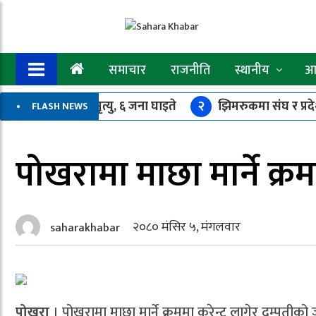
समाचार
राजनीति
स्थानीय
आर
बस दुर्घटना : एकको मृत्यु, ६ जना घाइते
२
झिमरुकमा संघ र प्रदे
FLASH NEWS
बिन्दु भएर ४.४ म्याग्निच्युडको भूकम्प
७
समुहका १८ जना सदस्यले 
पोखरामा माछा मार्ने क्रम
२०८० मंसिर ५, मंगलवार
saharakhabar
पोखरा
। पोखरामा माछा मार्ने क्रममा करेन्ट लागेर दम्पतीक