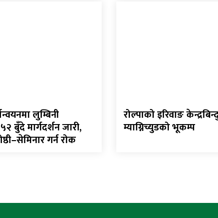
ान्वयनमा लुम्बिनी
रोल्पाको इरिवाङ केन्द्रबिन
 बुँदे मार्गदर्शन जारी,
म्याग्निच्युडको भूकम्प
्ठी–सेमिनार गर्न रोक