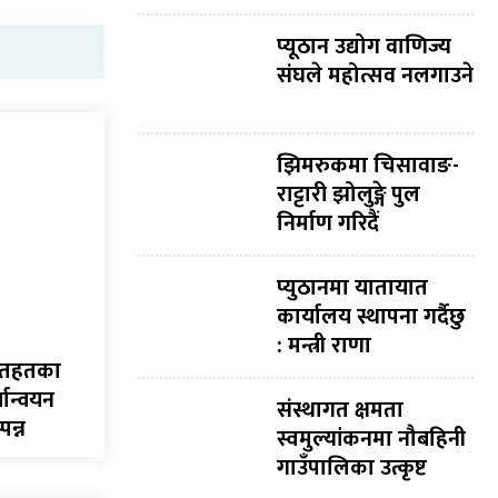
प्यूठान उद्योग वाणिज्य
संघले महोत्सव नलगाउने
झिमरुकमा चिसावाङ-
राट्टारी झोलुङ्गे पुल
निर्माण गरिदैं
प्युठानमा यातायात
कार्यालय स्थापना गर्दैछु
: मन्त्री राणा
मातहतका
यान्वयन
संस्थागत क्षमता
पन्न
स्वमुल्यांकनमा नौबहिनी
गाउँपालिका उत्कृष्ट