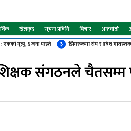
्थिक
खेलकुद
सूचना प्रबिधि
बिचार
अन्तर्वार्ता
 : एकको मृत्यु, ६ जना घाइते
३
झिमरुकमा संघ र प्रदेश मातहतका 
 रोक
७
रोल्पाको इरिवाङ केन्द्रबिन्दु भएर ४.४ म्याग्निच्युडको भूकम्
क्षक संगठनले चैतसम्म प