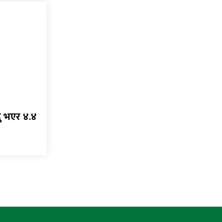
्दु भएर ४.४