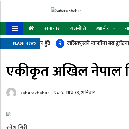
समाचार
राजनीति
स्थानीय
आर
ना पोर्टल’ कार्यान्वयन हुँदै
२
ललितपुरको ग्वार्कोमा बस दुर्घटना
FLASH NEWS
म्बिनी सरकारको ५२ बुँदे मार्गदर्शन जारी, असारमा गोष्ठी–सेमिनार गर्न
एकीकृत अखिल नेपाल शि
२०८० माघ १३, शनिबार
saharakhabar
रमेश गिरी