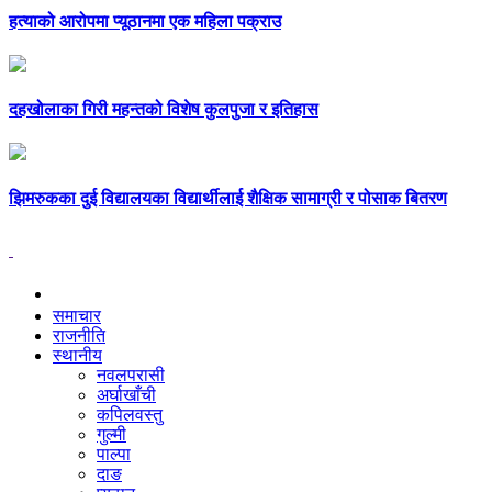
हत्याको आरोपमा प्यूठानमा एक महिला पक्राउ
दहखोलाका गिरी महन्तको विशेष कुलपुजा र इतिहास
झिमरुकका दुई विद्यालयका विद्यार्थीलाई शैक्षिक सामाग्री र पोसाक बितरण
समाचार
राजनीति
स्थानीय
नवलपरासी
अर्घाखाँची
कपिलवस्तु
गुल्मी
पाल्पा
दाङ