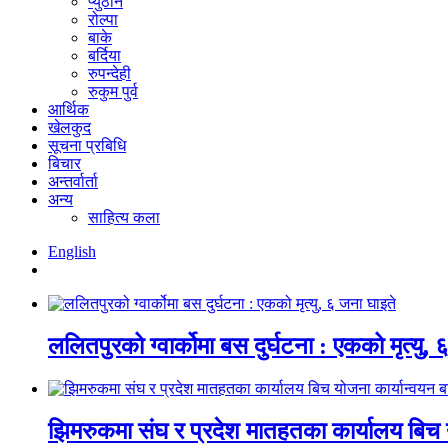
प्युठान
रोल्पा
बाके
बर्दिया
रुपन्देही
रुकुम पुर्व
आर्थिक
खेलकुद
सूचना प्रबिधि
बिचार
अन्तर्वार्ता
अन्य
साहित्य कला
English
ललितपुरको ग्वार्कोमा बस दुर्घटना : एकको मृत्यु,
झिमरुकमा संघ र प्रदेश मातहतका कार्यालय बिच य