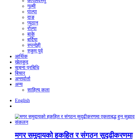
कपिलवस्तु
गुल्मी
पाल्पा
दाङ
प्युठान
रोल्पा
बाके
बर्दिया
रुपन्देही
रुकुम पुर्व
आर्थिक
खेलकुद
सूचना प्रबिधि
बिचार
अन्तर्वार्ता
अन्य
साहित्य कला
English
मगर समुदायको हकहित र संगठन सुदृढीकरणमा