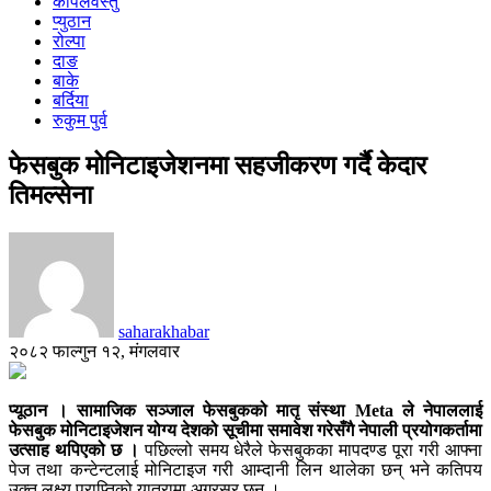
कपिलवस्तु
प्युठान
रोल्पा
दाङ
बाके
बर्दिया
रुकुम पुर्व
फेसबुक मोनिटाइजेशनमा सहजीकरण गर्दै केदार
तिमल्सेना
saharakhabar
२०८२ फाल्गुन १२, मंगलवार
प्यूठान । सामाजिक सञ्जाल फेसबुकको मातृ संस्था Meta ले नेपाललाई
फेसबुक मोनिटाइजेशन योग्य देशको सूचीमा समावेश गरेसँगै नेपाली प्रयोगकर्तामा
उत्साह थपिएको छ ।
पछिल्लो समय धेरैले फेसबुकका मापदण्ड पूरा गरी आफ्ना
पेज तथा कन्टेन्टलाई मोनिटाइज गरी आम्दानी लिन थालेका छन् भने कतिपय
उक्त लक्ष्य प्राप्तिको यात्रामा अग्रसर छन् ।