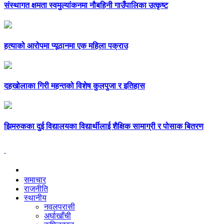
संस्थागत क्षमता स्वमुल्यांकनमा नौबहिनी गाउँपालिका उत्कृष्ट
हत्याको आरोपमा प्यूठानमा एक महिला पक्राउ
दहखोलाका गिरी महन्तको विशेष कुलपुजा र इतिहास
झिमरुकका दुई विद्यालयका विद्यार्थीलाई शैक्षिक सामाग्री र पोसाक बितरण
समाचार
राजनीति
स्थानीय
नवलपरासी
अर्घाखाँची