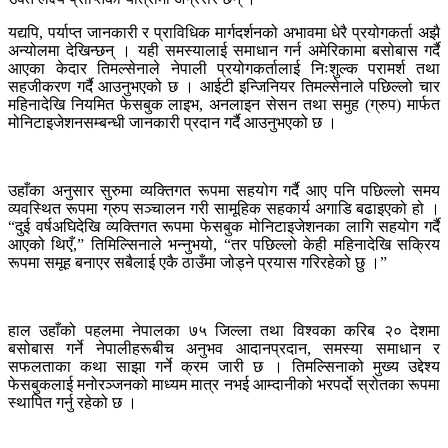
यद्यपि, पर्याप्त जानकारी र प्राविधिक मार्गदर्शनको अभावमा धेरै प्रयोगकर्ता अझै
अन्योलमा देखिन्छन् । यही समस्यालाई समाधान गर्न अमेरिकामा बसोबास गर्दै
आएका केदार तिमल्सेनाले नेपाली प्रयोगकर्तालाई निःशुल्क परामर्श तथा
सहजीकरण गर्दै आउनुभएको छ । आईटी इन्जिनियर तिमल्सेनाले पछिल्लो चार
महिनादेखि नियमित फेसबुक लाइभ, अनलाइन सेसन तथा समुह (ग्रुप) मार्फत
मोनिटाइजेशनसम्बन्धी जानकारी प्रदान गर्दै आउनुभएको छ ।
उहाँका अनुसार सुरुमा व्यक्तिगत रूपमा सहयोग गर्दै आए पनि पछिल्लो समय
व्यवस्थित रूपमा ग्रुप सञ्चालन गरी सामूहिक सहकार्य अगाडि बढाइएको हो ।
“दुई वर्षअघिदेखि व्यक्तिगत रूपमा फेसबुक मोनिटाइजेशनका लागि सहयोग गर्दै
आएको थिएँ,” तिमिल्सिनाले भन्नुभयो, “तर पछिल्लो केही महिनादेखि सक्रिय
रूपमा समूह बनाएर सबैलाई एकै ठाउँमा जोड्ने प्रयास गरिरहेको छु ।”
हाल उहाँको पहलमा नेपालका ७५ जिल्ला तथा विश्वका करिब २० देशमा
बसोबास गर्ने नेपालीहरूबीच अनुभव आदानप्रदान, समस्या समाधान र
सफलताका कथा साझा गर्ने क्रम जारी छ । तिमल्सिनाको मुख्य उद्देश्य
फेसबुकलाई मनोरञ्जनको माध्यम मात्र नभई आम्दानीको भरपर्दो स्रोतका रूपमा
स्थापित गर्नु रहेको छ ।