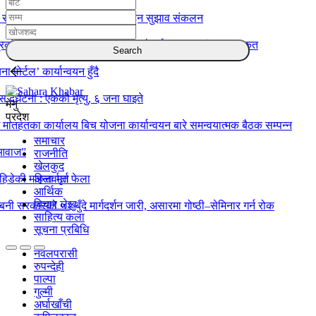
र संगठन सुदृढीकरणमा एकताबद्ध हुन सुझाव संकलन
रको बार्षिक समिक्षा सम्पन्न: उत्कृष्ट हुने दुई स्वास्थ्य संस्था पुरस्कृत
ा पोर्टल’ कार्यान्वयन हुँदै
स दुर्घटना : एकको मृत्यु, ६ जना घाइते
मेनु
प्रदेश
 मातहतका कार्यालय बिच योजना कार्यान्वयन बारे समन्वयात्मक बैठक सम्पन्न
समाचार
 आवाज”
राजनीति
खेलकुद
िडेकी महिला मृत फेला
अन्तर्वार्ता
आर्थिक
बिचार लेख
्बिनी सरकारको ५२ बुँदे मार्गदर्शन जारी, असारमा गोष्ठी–सेमिनार गर्न रोक
साहित्य कला
सूचना प्रबिधि
नवलपरासी
रुपन्देही
पाल्पा
गुल्मी
अर्घाखाँची