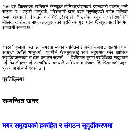
“७७ वटै जिल्लाका मानिसले फेसबुक मोनिटाइजेशनबारे जानकारी पाऊन् भन्ने
चाहना छ,” उहाँले भन्नुभयो, “विशेषगरी घरमै बस्ने गृहणीहरूले समेत मासिक
रूपमा आम्दानी गर्न सकून् भन्ने मेरो उद्देश्य हो ।” उहाँका अनुसार सही रणनीति,
मौलिक कन्टेन्ट र मापदण्डअनुसारको प्रक्रिया पूरा गरेमा फेसबुकबाट नियमित
आम्दानी सम्भव छ ।
“घरको गुजारा चलाउन समस्या भएका व्यक्तिलाई समेत यसबाट सहयोग पुग्न
सक्छ,” उहाँले थप्नुभयो, “हामीले फेसबुकलाई सही सदुपयोग गरेर आर्थिक
सशक्तिकरणको माध्यम बनाउन सक्छौं ।” डिजिटल युगमा प्रविधिको सदुपयोग
गर्दै नेपालीहरूलाई आत्मनिर्भर बनाउने अभियानमा केदार तिमल्सिनाको पहल
प्रेरणादायी बन्दै गएको छ ।
प्रतिक्रिया
सम्बन्धित खवर
मगर समुदायको हकहित र संगठन सुदृढीकरणमा