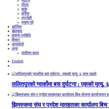
प्युठान
रोल्पा
बाके
बर्दिया
रुपन्देही
रुकुम पुर्व
आर्थिक
खेलकुद
सूचना प्रबिधि
बिचार
अन्तर्वार्ता
अन्य
साहित्य कला
English
ललितपुरको ग्वार्कोमा बस दुर्घटना : एकको मृत्यु,
झिमरुकमा संघ र प्रदेश मातहतका कार्यालय बिच य