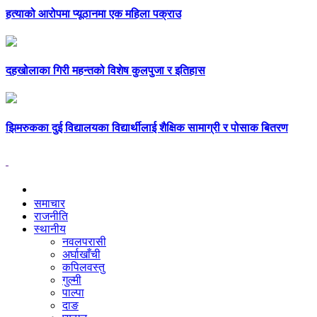
हत्याको आरोपमा प्यूठानमा एक महिला पक्राउ
दहखोलाका गिरी महन्तको विशेष कुलपुजा र इतिहास
झिमरुकका दुई विद्यालयका विद्यार्थीलाई शैक्षिक सामाग्री र पोसाक बितरण
समाचार
राजनीति
स्थानीय
नवलपरासी
अर्घाखाँची
कपिलवस्तु
गुल्मी
पाल्पा
दाङ