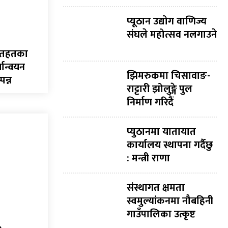
प्यूठान उद्योग वाणिज्य
संघले महोत्सव नलगाउने
मातहतका
यान्वयन
झिमरुकमा चिसावाङ-
पन्न
राट्टारी झोलुङ्गे पुल
निर्माण गरिदैं
प्युठानमा यातायात
कार्यालय स्थापना गर्दैछु
: मन्त्री राणा
संस्थागत क्षमता
स्वमुल्यांकनमा नौबहिनी
गाउँपालिका उत्कृष्ट