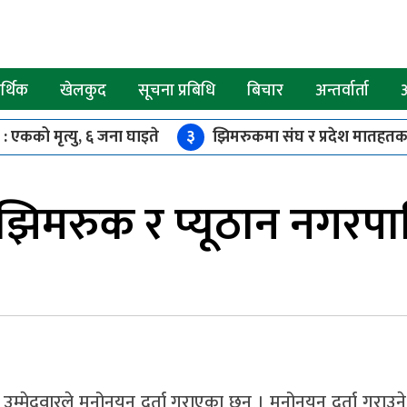
्थिक
खेलकुद
सूचना प्रबिधि
बिचार
अन्तर्वार्ता
 : एकको मृत्यु, ६ जना घाइते
३
झिमरुकमा संघ र प्रदेश मातहतका 
 रोक
७
रोल्पाको इरिवाङ केन्द्रबिन्दु भएर ४.४ म्याग्निच्युडको भूकम्
, झिमरुक र प्यूठान नगरपा
 उम्मेदवारले मनोनयन दर्ता गराएका छन । मनोनयन दर्ता गराउने 