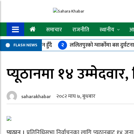
समाचार
राजनीति
स्थानीय
आर
ना पोर्टल’ कार्यान्वयन हुँदै
२
ललितपुरको ग्वार्कोमा बस दुर्घटना
FLASH NEWS
म्बिनी सरकारको ५२ बुँदे मार्गदर्शन जारी, असारमा गोष्ठी–सेमिनार गर्न
प्यूठानमा १४ उम्मेदवार
२०८२ माघ ७, बुधबार
saharakhabar
प्यूठान ।
प्रतिनिधिसभा निर्वाचनका लागि प्यूठानबाट १४ जना