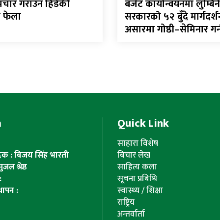
पचार गराउन हिडेकी
बजेट कार्यान्वयनमा लुम्बिन
 फेला
सरकारको ५२ बुँदे मार्गदर्श
असारमा गोष्ठी–सेमिनार गर
m
Quick Link
साहारा विशेष
ादक : बिजय सिंह भारती
बिचार लेख
ल श्रेष्ठ
साहित्य कला
:
सूचना प्रबिधि
थापन :
स्वास्थ्य / शिक्षा
राष्ट्रिय
अन्तर्वार्ता