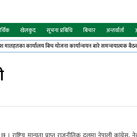
्थिक
खेलकुद
सूचना प्रबिधि
बिचार
अन्तर्वार्ता
श मातहतका कार्यालय बिच योजना कार्यान्वयन बारे समन्वयात्मक बैठक
पाए बाख्रा उपहार
८
कपिलवस्तुमा स्कार्पियो र मोटरसाइकल ठोक
ी
ाष्ट्रिय मान्यता प्राप्त राजनीतिक दलमा नेपाली कांग्रेस, ने