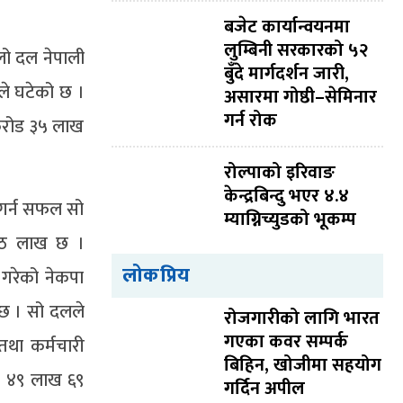
बजेट कार्यान्वयनमा
लुम्बिनी सरकारको ५२
ुलो दल नेपाली
बुँदे मार्गदर्शन जारी,
ले घटेको छ ।
असारमा गोष्ठी–सेमिनार
गर्न रोक
 करोड ३५ लाख
रोल्पाको इरिवाङ
केन्द्रबिन्दु भएर ४.४
्त गर्न सफल सो
म्याग्निच्युडको भूकम्प
आठ लाख छ ।
लोकप्रिय
गरेको नेकपा
 छ । सो दलले
रोजगारीको लागि भारत
गएका कवर सम्पर्क
तथा कर्मचारी
बिहिन, खोजीमा सहयोग
ड ४९ लाख ६९
गर्दिन अपील