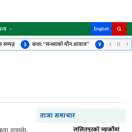
अन्य
English
 सम्पन्न
३
कथा: “सन्ध्याको मौन आवाज”
४
छोरीको उपचा
्किँदा एक जनाको मृत्यु, एक घाइते
ताजा समाचार
ललितपुरको ग्वार्कोमा
कपा (एमाले),