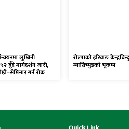
ान्वयनमा लुम्बिनी
रोल्पाको इरिवाङ केन्द्रबिन
 बुँदे मार्गदर्शन जारी,
म्याग्निच्युडको भूकम्प
्ठी–सेमिनार गर्न रोक
m
Quick Link