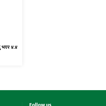
्दु भएर ४.४
Follow us