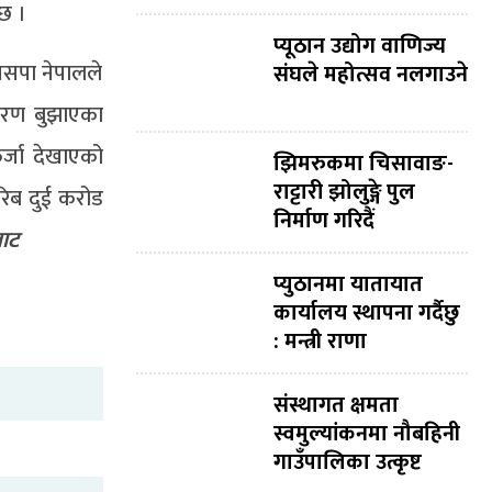
छ ।
प्यूठान उद्योग वाणिज्य
जसपा नेपालले
संघले महोत्सव नलगाउने
वरण बुझाएका
्जा देखाएको
झिमरुकमा चिसावाङ-
राट्टारी झोलुङ्गे पुल
रिब दुई करोड
निर्माण गरिदैं
बाट
प्युठानमा यातायात
कार्यालय स्थापना गर्दैछु
: मन्त्री राणा
संस्थागत क्षमता
स्वमुल्यांकनमा नौबहिनी
गाउँपालिका उत्कृष्ट