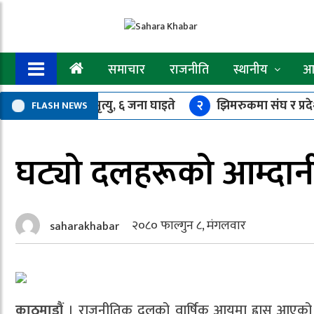
समाचार
राजनीति
स्थानीय
आर
बस दुर्घटना : एकको मृत्यु, ६ जना घाइते
२
झिमरुकमा संघ र प्रदे
FLASH NEWS
बिन्दु भएर ४.४ म्याग्निच्युडको भूकम्प
७
समुहका १८ जना सदस्यले 
घट्यो दलहरूको आम्दान
२०८० फाल्गुन ८, मंगलवार
saharakhabar
काठमाडौं
। राजनीतिक दलको वार्षिक आयमा ह्रास आएको छ । र