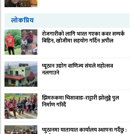
लोकप्रिय
रोजगारीको लागि भारत गएका कवर सम्पर्क
बिहिन, खोजीमा सहयोग गर्दिन अपील
प्यूठान उद्योग वाणिज्य संघले महोत्सव
नलगाउने
झिमरुकमा चिसावाङ-राट्टारी झोलुङ्गे पुल
निर्माण गरिदैं
प्युठानमा यातायात कार्यालय स्थापना गर्दैछु :