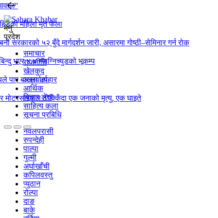
 आवाज”
िडेकी महिला मृत फेला
मेनु
प्रदेश
्बिनी सरकारको ५२ बुँदे मार्गदर्शन जारी, असारमा गोष्ठी–सेमिनार गर्न रोक
समाचार
बिन्दु भएर ४.४ म्याग्निच्युडको भूकम्प
राजनीति
खेलकुद
ले पाए बाख्रा उपहार
अन्तर्वार्ता
आर्थिक
बिचार लेख
ो र मोटरसाइकल ठोक्किँदा एक जनाको मृत्यु, एक घाइते
साहित्य कला
सूचना प्रबिधि
नवलपरासी
रुपन्देही
पाल्पा
गुल्मी
अर्घाखाँची
कपिलवस्तु
प्युठान
रोल्पा
दाङ
बाके