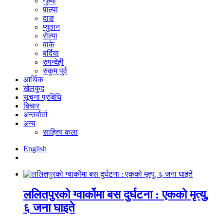
गुल्मी
पाल्पा
दाङ
प्युठान
रोल्पा
बाके
बर्दिया
रुपन्देही
रुकुम पुर्व
आर्थिक
खेलकुद
सूचना प्रबिधि
बिचार
अन्तर्वार्ता
अन्य
साहित्य कला
English
ललितपुरको ग्वार्कोमा बस दुर्घटना : एकको मृत्यु,
६ जना घाइते