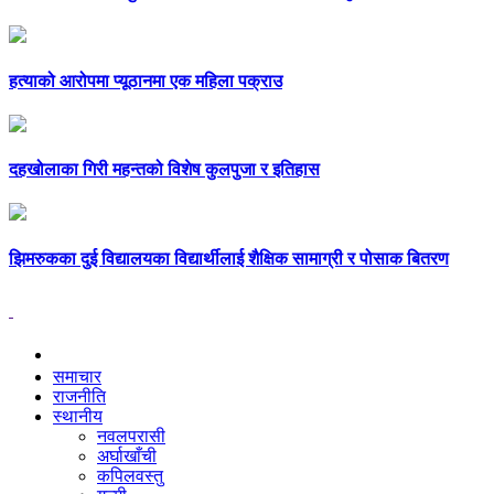
हत्याको आरोपमा प्यूठानमा एक महिला पक्राउ
दहखोलाका गिरी महन्तको विशेष कुलपुजा र इतिहास
झिमरुकका दुई विद्यालयका विद्यार्थीलाई शैक्षिक सामाग्री र पोसाक बितरण
समाचार
राजनीति
स्थानीय
नवलपरासी
अर्घाखाँची
कपिलवस्तु