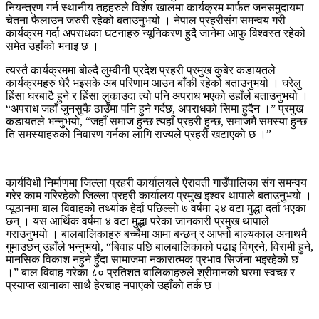
नियन्त्रण गर्न स्थानीय तहहरुले विशेष खालमा कार्यक्रम मार्फत जनसमुदायमा
चेतना फैलाउन जरुरी रहेको बताउनुभयो । नेपाल प्रहरीसंग समन्वय गरी
कार्यक्रम गर्दा अपराधका घटनाहरु न्यूनिकरण हुदै जानेमा आफु विश्वस्त रहेको
समेत उहाँको भनाइ छ ।
त्यस्तै कार्यक्रममा बोल्दै लुम्वीनी प्रदेश प्रहरी प्रमुख कुबेर कडायतले
कार्यक्रमहरु धेरै भइसके अब परिणाम आउन बाँकी रहेको बताउनुभयो । घरेलु
हिंसा घरबाटै हुने र हिंसा लुकाउदा त्यो पनि अपराध भएको उहाँले बताउनुभयो ।
“अपराध जहाँ जुनसुकै ठाउँमा पनि हुने गर्दछ, अपराधको सिमा हुदैन ।” प्रमुख
कडायतले भन्नुभयो, “जहाँ समाज हुन्छ त्यहाँ प्रहरी हुन्छ, समाजमै समस्या हुन्छ
ति समस्याहरुको निवारण गर्नका लागि राज्यले प्रहरी खटाएको छ ।”
कार्यविधी निर्माणमा जिल्ला प्रहरी कार्यालयले ऐरावती गाउँपालिका संग समन्वय
गरेर काम गरिरहेको जिल्ला प्रहरी कार्यालय प्रमुख इश्वर थापाले बताउनुभयो ।
प्यूठानमा बाल विवाहको तथ्यांक हेर्दा पछिल्लो ७ वर्षमा २४ वटा मुद्धा दर्ता भएका
छन् । यस आर्थिक वर्षमा ४ वटा मुद्धा परेका जानकारी प्रमुख थापाले
गराउनुभयो । बालबालिकाहरु बच्चैमा आमा बन्छन् र आफ्नो बाल्यकाल अनाथमै
गुमाउछन् उहाँले भन्नुभयो, “बिवाह पछि बालबालिकाको पढाइ विग्रने, विरामी हुने,
मानसिक विकाश नहुने हुँदा सामाजमा नकारात्मक प्रभाव सिर्जना भइरहेको छ
।” बाल विवाह गरेका ८० प्रतिशत बालिकाहरुले श्रीमानको घरमा स्वच्छ र
प्रयाप्त खानाका साथै हेरचाह नपाएको उहाँको तर्क छ ।