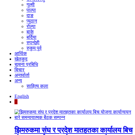
गुल्मी
पाल्पा
दाङ
प्युठान
रोल्पा
बाके
बर्दिया
रुपन्देही
रुकुम पुर्व
आर्थिक
खेलकुद
सूचना प्रबिधि
बिचार
अन्तर्वार्ता
अन्य
साहित्य कला
English
झिमरुकमा संघ र प्रदेश मातहतका कार्यालय बिच