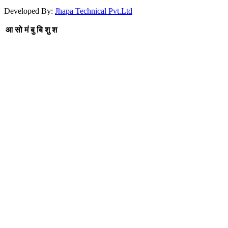
Developed By:
Jhapa Technical Pvt.Ltd
आ
सो
मं
बु
बि
शु
श