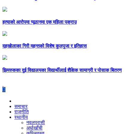
हत्याको आरोपमा प्यूठानमा एक महिला पक्राउ
दहखोलाका गिरी महन्तको विशेष कुलपुजा र इतिहास
झिमरुकका दुई विद्यालयका विद्यार्थीलाई शैक्षिक सामाग्री र पोसाक बितरण
समाचार
राजनीति
स्थानीय
नवलपरासी
अर्घाखाँची
कपिलवस्तु