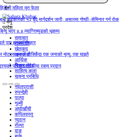
िडेकी महिला मृत फेला
्बिनी सरकारको ५२ बुँदे मार्गदर्शन जारी, असारमा गोष्ठी–सेमिनार गर्न रोक
मेनु
प्रदेश
बिन्दु भएर ४.४ म्याग्निच्युडको भूकम्प
समाचार
ले पाए बाख्रा उपहार
राजनीति
खेलकुद
ो र मोटरसाइकल ठोक्किँदा एक जनाको मृत्यु, एक घाइते
अन्तर्वार्ता
आर्थिक
बिचार लेख
स्यको परिवारलाई बीमा रकम प्रदान
साहित्य कला
सूचना प्रबिधि
नवलपरासी
रुपन्देही
पाल्पा
गुल्मी
अर्घाखाँची
कपिलवस्तु
प्युठान
रोल्पा
दाङ
बाके