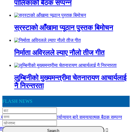
पालिकाको बैठक सप्पन्न
स्रस्टाको आँखामा प्यूठान पुस्तक बिमोचन
निर्माता अविरलले ल्याए नौलो तीज गीत
लुम्बिनीको मुख्यमन्त्रीमा चेतनारायण आचार्यलाई
नै निरन्तरता
FLASH NEWS
 मातहतका कार्यालय बिच योजना कार्यान्वयन बारे समन्वयात्मक बैठक सम्पन्न
 आवाज”