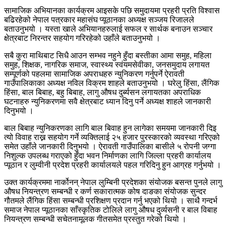
सामाजिक अभियानका कार्यक्रम आइसके पछि समुदायमा प्रहरी प्रति विश्वास
बढिरहेको नेपाल पत्रकार महासंघ प्यूठानका अध्यक्ष सञ्जय रिजालले
बताउनुभयो । यस्ता खाले अभियानहरुलाई सफल र सार्थक बनाउन सञ्चार
क्षेत्रबाट निरन्तर सहयोग गरिरहेको उहाँले बताउनुभयो ।
सबै कुरा माथिबाट सिधै आउन सम्भव नहुने हुँदा बस्तीका आमा समुह, महिला
समुह, शिक्षक, नागरिक समाज, स्वास्थ्य स्वंयमसेवीका, जनसमुदाय लगायत
सम्पूर्णको पहलमा सामाजिक अपराधहरु न्युनिकरण गर्नुपर्ने ऐरावती
गाउँपालिकाका अध्यक्ष नविल विक्रम शाहले बताउनुभयो । घरेलु हिंसा, लैंगिक
हिंसा, बाल बिबाह, बहु बिबाह, लागु औषध दुर्ब्यसन लगायतका अपराधिक
घटनाहरु न्युनिकरणमा सवै क्षेत्रबाट ध्यान दिनु पर्ने अध्यक्ष शाहले जानकारी
दिनुभयो ।
बाल बिबाह न्युनिकरणका लागि बाल बिवाह हुन लागेका समयमा जानकारी दिइ
त्यो विवाह राख्न सहयोग गर्ने व्यक्तिलाई २५ हजार पुरस्कारको व्यवस्था गरिएको
समेत उहाँले जानकारी दिनुभयो । ऐरावती गाउँपालिका बासीले ५ रोपनी जग्गा
निशुल्क उपलब्ध गराएको हुँदा भवन निर्माणका लागि जिल्ला प्रहरी कार्यालय
प्यूठान र लुम्वीनी प्रदेश प्रहरी कार्यालयले पहल गरिदिनु हुन आग्रह गर्नुभयो ।
उक्त कार्यक्रममा नार्कोनन् नेपाल लुम्बिनी प्रदेशका संयोजक बसन्त पुनले लागु
औषध नियन्त्रण सम्बन्धी र कर्ण सकारात्मक कोष दाङका संयोजक सुन्दर
गौतमले लैंगिक हिंसा सम्बन्धी प्रशिक्षण प्रदान गर्नु भएको थियो । साथै गन्दर्भ
समाज नेपाल प्यूठानका साँस्कृतिक टोलिले लागु औषध दुर्व्यसनी र बाल विबाह
नियन्त्रण सम्बन्धी सचेतनामूलक गीतसमेत प्रस्तुत गरेको थियो ।