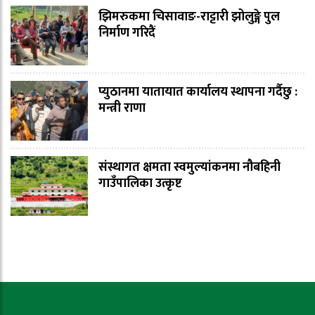
झिमरुकमा चिसावाङ-राट्टारी झोलुङ्गे पुल
निर्माण गरिदैं
प्युठानमा यातायात कार्यालय स्थापना गर्दैछु :
मन्त्री राणा
संस्थागत क्षमता स्वमुल्यांकनमा नौबहिनी
गाउँपालिका उत्कृष्ट