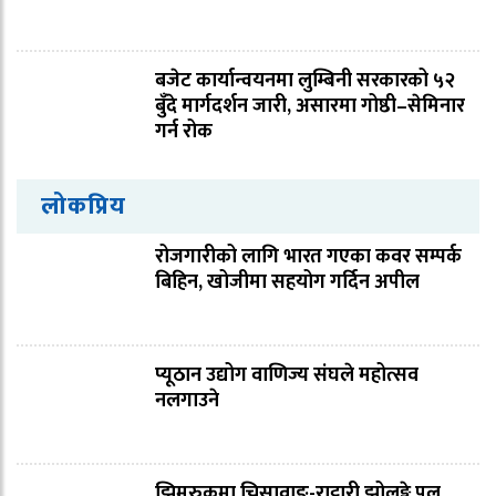
बजेट कार्यान्वयनमा लुम्बिनी सरकारको ५२
बुँदे मार्गदर्शन जारी, असारमा गोष्ठी–सेमिनार
गर्न रोक
लोकप्रिय
रोजगारीको लागि भारत गएका कवर सम्पर्क
बिहिन, खोजीमा सहयोग गर्दिन अपील
प्यूठान उद्योग वाणिज्य संघले महोत्सव
नलगाउने
झिमरुकमा चिसावाङ-राट्टारी झोलुङ्गे पुल