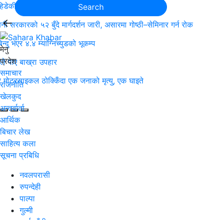
िडेकी महिला मृत फेला
बिनी सरकारको ५२ बुँदे मार्गदर्शन जारी, असारमा गोष्ठी–सेमिनार गर्न रोक
िन्दु भएर ४.४ म्याग्निच्युडको भूकम्प
मेनु
प्रदेश
े पाए बाख्रा उपहार
समाचार
 र मोटरसाइकल ठोक्किँदा एक जनाको मृत्यु, एक घाइते
राजनीति
खेलकुद
अन्तर्वार्ता
आर्थिक
बिचार लेख
साहित्य कला
सूचना प्रबिधि
नवलपरासी
रुपन्देही
पाल्पा
गुल्मी