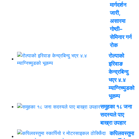
मार्गदर्शन
जारी,
असारमा
गोष्ठी–
सेमिनार गर्न
रोक
रोल्पाको
इरिवाङ
केन्द्रबिन्दु
भएर ४.४
म्याग्निच्युडको
भूकम्प
समुहका १८ जना
सदस्यले पाए
बाख्रा उपहार
कपिलवस्तुमा