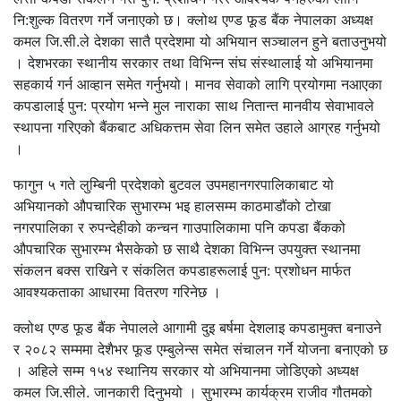
नि:शुल्क वितरण गर्ने जनाएको छ। क्लोथ एण्ड फूड बैंक नेपालका अध्यक्ष
कमल जि.सी.ले देशका सातै प्रदेशमा यो अभियान सञ्‍चालन हुने बताउनुभयो
। देशभरका स्थानीय सरकार तथा विभिन्‍न संघ संस्थालाई यो अभियानमा
सहकार्य गर्न आव्हान समेत गर्नुभयो। मानव सेवाको लागि प्रयोगमा नआएका
कपडालाई पुन: प्रयोग भन्‍ने मुल नाराका साथ नितान्त मानवीय सेवाभावले
स्थापना गरिएको बैंकबाट अधिकत्तम सेवा लिन समेत उहाले आग्रह गर्नुभयो
।
फागुन ५ गते लुम्बिनी प्रदेशको बुटवल उपमहानगरपालिकाबाट यो
अभियानको औपचारिक सुभारम्भ भइ हालसम्म काठमाडौंको टोखा
नगरपालिका र रुपन्देहीको कन्चन गाउपालिकामा पनि कपडा बैंकको
औपचारिक सुभारम्भ भैसकेको छ साथै देशका विभिन्‍न उपयुक्त स्थानमा
संकलन बक्स राखिने र संकलित कपडाहरूलाई पुन: प्रशोधन मार्फत
आवश्यकताका आधारमा वितरण गरिनेछ ।
क्लोथ एण्ड फूड बैंक नेपालले आगामी दुइ बर्षमा देशलाइ कपडामुक्त बनाउने
र २०८२ सम्ममा देशैभर फूड एम्बुलेन्स समेत संचालन गर्ने योजना बनाएको छ
। अहिले सम्म १५४ स्थानिय सरकार यो अभियानमा जोडिएको अध्यक्ष
कमल जि.सीले. जानकारी दिनुभयो । सुभारम्भ कार्यक्रम राजीव गौतमको