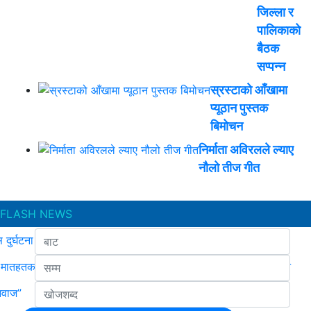
जिल्ला र
पालिकाको
बैठक
सप्पन्न
स्रस्टाको आँखामा
प्यूठान पुस्तक
बिमोचन
निर्माता अविरलले ल्याए
नौलो तीज गीत
FLASH NEWS
 दुर्घटना : एकको मृत्यु, ६ जना घाइते
मातहतका कार्यालय बिच योजना कार्यान्वयन बारे समन्वयात्मक बैठक सम्पन्न
आवाज”